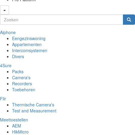
Zoekveld
Zoeken
Aiphone
Eengezinswoning
Appartementen
Intercomsystemen
Divers
4Sure
Packs
Camera's
Recorders
Toebehoren
Flir
Thermische Camera's
Test and Measurement
Meettoestellen
AEM
HikMicro