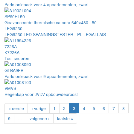
Parlofoniepack voor 4 appartementen, zwart
SP60HL50
Geavanceerde thermische camera 640×480 L50
LEG9230
LEG9230 LED SPANNINGSTESTER - PL LEGALLAIS
7226A
K7226A
Test snoeren
GTBA9FB
Parlofoniepack voor 9 appartementen, zwart
VMVS
Regenkap voor JVDV opbouwdeurpost
« eerste
‹ vorige
1
2
3
4
5
6
7
8
9
…
volgende ›
laatste »