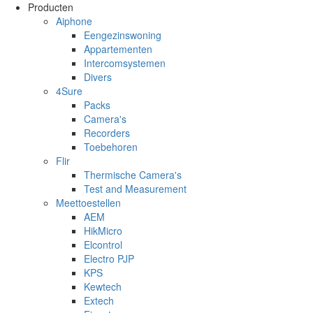
Overslaan en naar de inhoud gaan
Producten
Aiphone
Eengezinswoning
Appartementen
Intercomsystemen
Divers
4Sure
Packs
Camera's
Recorders
Toebehoren
Flir
Thermische Camera's
Test and Measurement
Meettoestellen
AEM
HikMicro
Elcontrol
Electro PJP
KPS
Kewtech
Extech