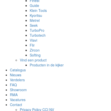
Finest
Guide
Klein Tools
Kyoritsu
Metrel
Seek
TurboPro
Turbotech
Viavi
Flir
Zircon
Softing
Vind een product
Producten in de kijker
Catalogus
Nieuws
Verdelers
FAQ
Showroom
RMA
Vacatures
Contact
Privacy Policy CCI NV