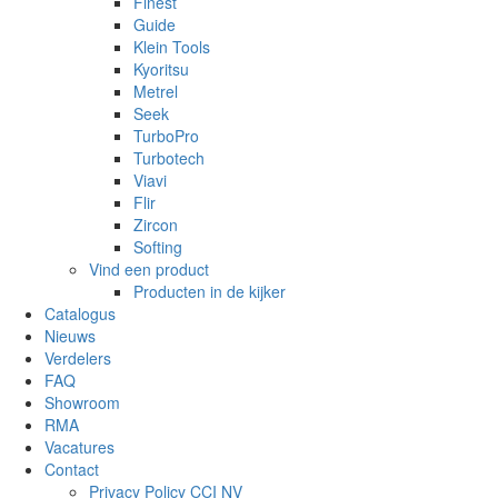
Finest
Guide
Klein Tools
Kyoritsu
Metrel
Seek
TurboPro
Turbotech
Viavi
Flir
Zircon
Softing
Vind een product
Producten in de kijker
Catalogus
Nieuws
Verdelers
FAQ
Showroom
RMA
Vacatures
Contact
Privacy Policy CCI NV