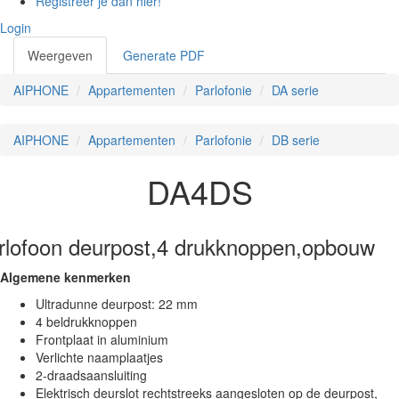
Registreer je dan hier!
Login
Weergeven
(actieve
Generate PDF
Primaire tabs
tabblad)
AIPHONE
Appartementen
Parlofonie
DA serie
AIPHONE
Appartementen
Parlofonie
DB serie
DA4DS
rlofoon deurpost,4 drukknoppen,opbouw
Algemene kenmerken
Ultradunne deurpost: 22 mm
4 beldrukknoppen
Frontplaat in aluminium
Verlichte naamplaatjes
2-draadsaansluiting
Elektrisch deurslot rechtstreeks aangesloten op de deurpost,