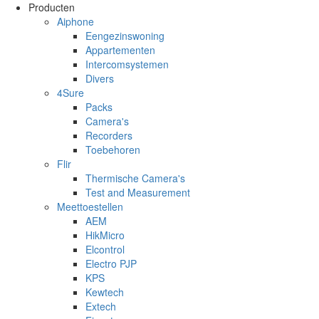
Overslaan en naar de inhoud gaan
Producten
Aiphone
Eengezinswoning
Appartementen
Intercomsystemen
Divers
4Sure
Packs
Camera's
Recorders
Toebehoren
Flir
Thermische Camera's
Test and Measurement
Meettoestellen
AEM
HikMicro
Elcontrol
Electro PJP
KPS
Kewtech
Extech