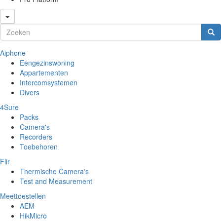
Zoekveld
Zoeken
Aiphone
Eengezinswoning
Appartementen
Intercomsystemen
Divers
4Sure
Packs
Camera's
Recorders
Toebehoren
Flir
Thermische Camera's
Test and Measurement
Meettoestellen
AEM
HikMicro